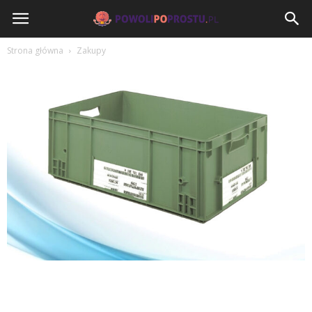
PowoliPoProstu.pl
Strona główna
Zakupy