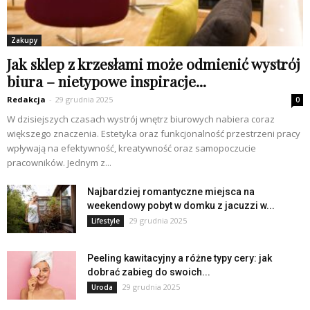
Zakupy
Jak sklep z krzesłami może odmienić wystrój
biura – nietypowe inspiracje...
Redakcja
-
29 grudnia 2025
0
W dzisiejszych czasach wystrój wnętrz biurowych nabiera coraz
większego znaczenia. Estetyka oraz funkcjonalność przestrzeni pracy
wpływają na efektywność, kreatywność oraz samopoczucie
pracowników. Jednym z...
Najbardziej romantyczne miejsca na
weekendowy pobyt w domku z jacuzzi w...
29 grudnia 2025
Lifestyle
Peeling kawitacyjny a różne typy cery: jak
dobrać zabieg do swoich...
29 grudnia 2025
Uroda