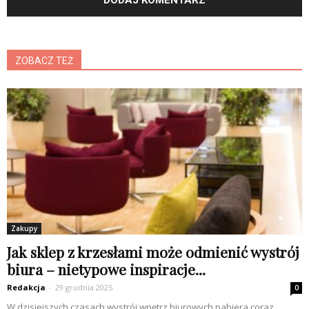
ZOBACZ TEŻ
Zakupy
Jak sklep z krzesłami może odmienić wystrój
biura – nietypowe inspiracje...
Redakcja
-
29 grudnia 2025
0
W dzisiejszych czasach wystrój wnętrz biurowych nabiera coraz