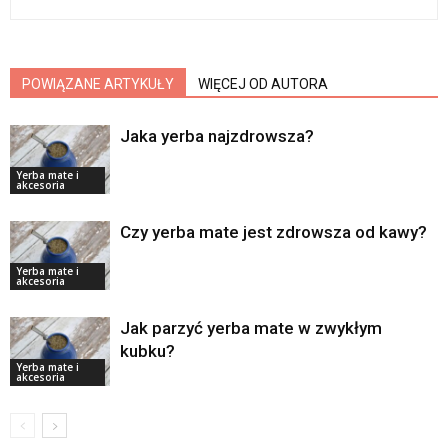
POWIĄZANE ARTYKUŁY
WIĘCEJ OD AUTORA
Jaka yerba najzdrowsza?
Yerba mate i
akcesoria
Czy yerba mate jest zdrowsza od kawy?
Yerba mate i
akcesoria
Jak parzyć yerba mate w zwykłym
kubku?
Yerba mate i
akcesoria