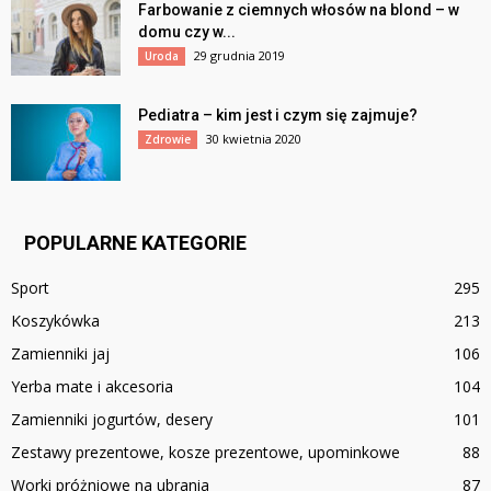
Farbowanie z ciemnych włosów na blond – w
domu czy w...
29 grudnia 2019
Uroda
Pediatra – kim jest i czym się zajmuje?
30 kwietnia 2020
Zdrowie
POPULARNE KATEGORIE
Sport
295
Koszykówka
213
Zamienniki jaj
106
Yerba mate i akcesoria
104
Zamienniki jogurtów, desery
101
Zestawy prezentowe, kosze prezentowe, upominkowe
88
Worki próżniowe na ubrania
87