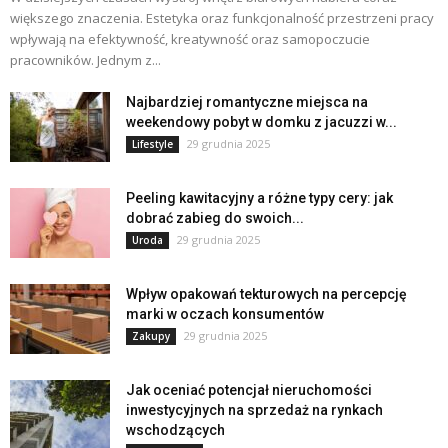
większego znaczenia. Estetyka oraz funkcjonalność przestrzeni pracy
wpływają na efektywność, kreatywność oraz samopoczucie
pracowników. Jednym z...
Najbardziej romantyczne miejsca na
weekendowy pobyt w domku z jacuzzi w...
29 grudnia 2025
Lifestyle
Peeling kawitacyjny a różne typy cery: jak
dobrać zabieg do swoich...
29 grudnia 2025
Uroda
Wpływ opakowań tekturowych na percepcję
marki w oczach konsumentów
29 grudnia 2025
Zakupy
Jak oceniać potencjał nieruchomości
inwestycyjnych na sprzedaż na rynkach
wschodzących