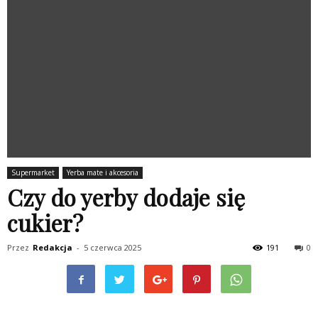
Supermarket
Yerba mate i akcesoria
Czy do yerby dodaje się
cukier?
Przez
Redakcja
-
5 czerwca 2025
191
0