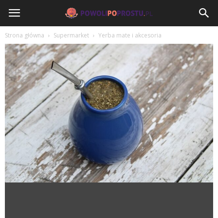
PowoliPoProstu.pl
Strona główna
Supermarket
Yerba mate i akcesoria