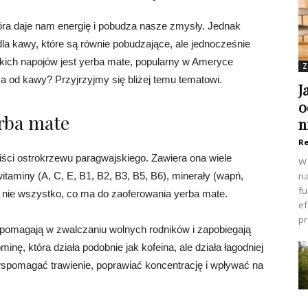
tóra daje nam energię i pobudza nasze zmysły. Jednak
la kawy, które są równie pobudzające, ale jednocześnie
kich napojów jest yerba mate, popularny w Ameryce
Z
a od kawy? Przyjrzyjmy się bliżej temu tematowi.
J
o
erba mate
n
Re
ści ostrokrzewu paragwajskiego. Zawiera ona wiele
W 
itaminy (A, C, E, B1, B2, B3, B5, B6), minerały (wapń,
na
fu
o nie wszystko, co ma do zaoferowania yerba mate.
ef
pr
 pomagają w zwalczaniu wolnych rodników i zapobiegają
inę, która działa podobnie jak kofeina, ale działa łagodniej
spomagać trawienie, poprawiać koncentrację i wpływać na