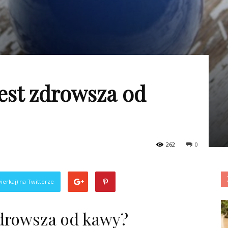
est zdrowsza od
262
0
ierkaj) na Twitterze
zdrowsza od kawy?