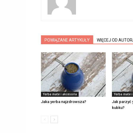
POWIĄZANE ARTYKUŁY
WIĘCEJ OD AUTOR
Yerba mate i akcesoria
Yerba mate i
Jaka yerba najzdrowsza?
Jak parzyć
kubku?