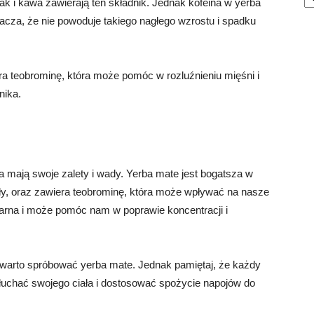
jak i kawa zawierają ten składnik. Jednak kofeina w yerba
nacza, że nie powoduje takiego nagłego wzrostu i spadku
a teobrominę, która może pomóc w rozluźnieniu mięśni i
nika.
 mają swoje zalety i wady. Yerba mate jest bogatsza w
ały, oraz zawiera teobrominę, która może wpływać na nasze
larna i może pomóc nam w poprawie koncentracji i
 warto spróbować yerba mate. Jednak pamiętaj, że każdy
łuchać swojego ciała i dostosować spożycie napojów do