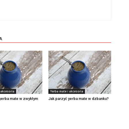
A
 akcesoria
Yerba mate i akcesoria
 yerba mate w zwykłym
Jak parzyć yerba mate w dzbanku?