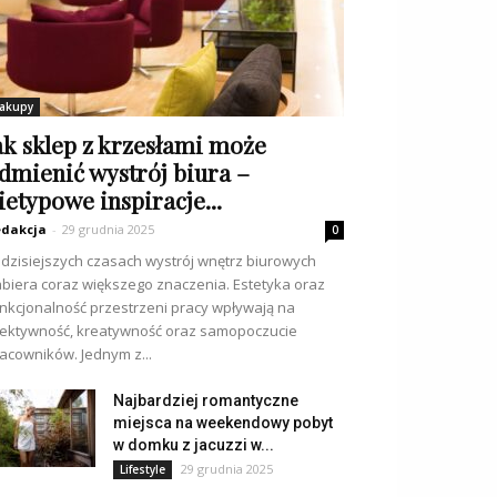
akupy
ak sklep z krzesłami może
dmienić wystrój biura –
ietypowe inspiracje...
dakcja
-
29 grudnia 2025
0
dzisiejszych czasach wystrój wnętrz biurowych
biera coraz większego znaczenia. Estetyka oraz
nkcjonalność przestrzeni pracy wpływają na
ektywność, kreatywność oraz samopoczucie
acowników. Jednym z...
Najbardziej romantyczne
miejsca na weekendowy pobyt
w domku z jacuzzi w...
29 grudnia 2025
Lifestyle