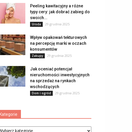
Peeling kawitacyjny a różne
typy cery: jak dobrać zabieg do
swoich...
29 grudnia 2025
Uroda
Wpływ opakowań tekturowych
na percepcję marki w oczach
konsumentów
29 grudnia 2025
Zakupy
Jak oceniać potencjał
nieruchomości inwestycyjnych
na sprzedaż na rynkach
wschodzących
29 grudnia 2025
Dom i ogród
Kategorie
tegorie