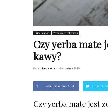
Supermarket
Yerba mate i akcesoria
Czy yerba mate j
kawy?
Przez
Redakcja
-
6 września 2025
Podziel się na Facebooku
Tweet (Ćw
Czy yerba mate jest 