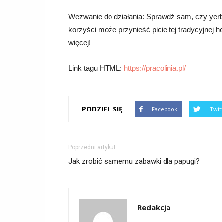
Wezwanie do działania: Sprawdź sam, czy yerba
korzyści może przynieść picie tej tradycyjnej he
więcej!
Link tagu HTML:
https://pracolinia.pl/
PODZIEL SIĘ
Facebook
Twit
Poprzedni artykuł
Jak zrobić samemu zabawki dla papugi?
Redakcja