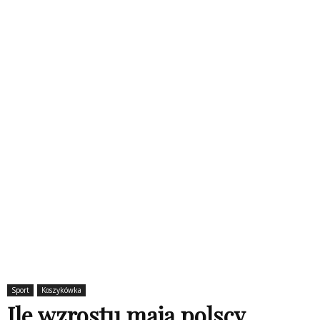
Sport
Koszykówka
Ile wzrostu mają polscy