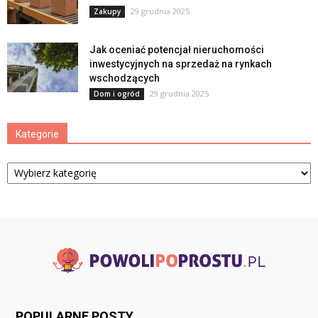
29 grudnia 2025
Zakupy
Jak oceniać potencjał nieruchomości
inwestycyjnych na sprzedaż na rynkach
wschodzących
29 grudnia 2025
Dom i ogród
Kategorie
Kategorie
POPULARNE POSTY