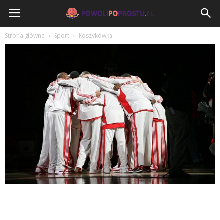
PowoliPoProstu.pl
Strona główna
Sport
Koszykówka