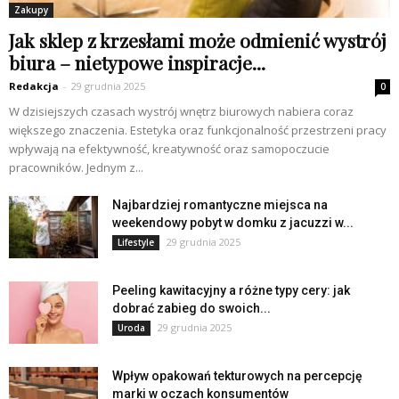
Zakupy
Jak sklep z krzesłami może odmienić wystrój
biura – nietypowe inspiracje...
Redakcja
-
29 grudnia 2025
0
W dzisiejszych czasach wystrój wnętrz biurowych nabiera coraz
większego znaczenia. Estetyka oraz funkcjonalność przestrzeni pracy
wpływają na efektywność, kreatywność oraz samopoczucie
pracowników. Jednym z...
Najbardziej romantyczne miejsca na
weekendowy pobyt w domku z jacuzzi w...
29 grudnia 2025
Lifestyle
Peeling kawitacyjny a różne typy cery: jak
dobrać zabieg do swoich...
29 grudnia 2025
Uroda
Wpływ opakowań tekturowych na percepcję
marki w oczach konsumentów