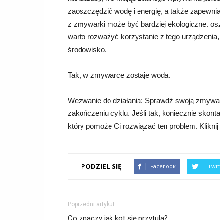
zaoszczędzić wodę i energię, a także zapewnia
z zmywarki może być bardziej ekologiczne, os
warto rozważyć korzystanie z tego urządzenia, 
środowisko.
Tak, w zmywarce zostaje woda.
Wezwanie do działania: Sprawdź swoją zmywarkę
zakończeniu cyklu. Jeśli tak, koniecznie skont
który pomoże Ci rozwiązać ten problem. Kliknij
PODZIEL SIĘ
Facebook
Twit
Poprzedni artykuł
Co znaczy jak kot się przytula?