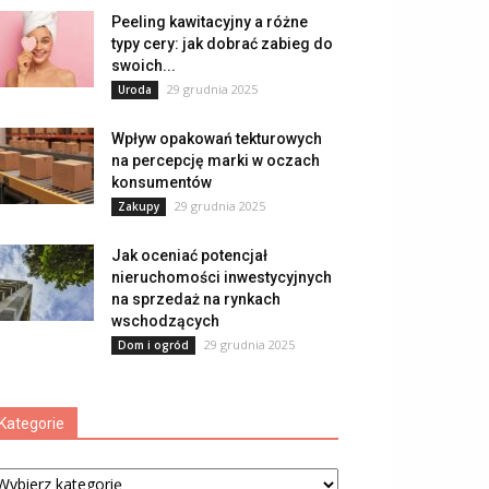
Peeling kawitacyjny a różne
typy cery: jak dobrać zabieg do
swoich...
29 grudnia 2025
Uroda
Wpływ opakowań tekturowych
na percepcję marki w oczach
konsumentów
29 grudnia 2025
Zakupy
Jak oceniać potencjał
nieruchomości inwestycyjnych
na sprzedaż na rynkach
wschodzących
29 grudnia 2025
Dom i ogród
Kategorie
tegorie