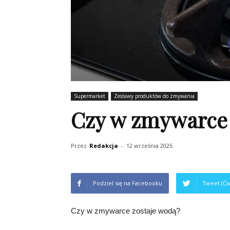
Supermarket
Zestawy produktów do zmywania
Czy w zmywarce 
Przez
Redakcja
-
12 września 2025
Podziel się na Facebooku
Tweet (Ćw
Czy w zmywarce zostaje wodą?