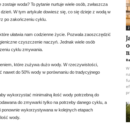
zostaje woda? To pytanie nurtuje wiele osób, zwłaszcza
 dzień. W tym artykule dowiesz się, co się dzieje z wodą w
rz po zakończeniu cyklu.
Z
które ułatwia nam codzienne życie. Pozwala zaoszczędzić
J
higieniczne czyszczenie naczyń. Jednak wiele osób
o
czeniu cyklu zmywania.
n
Re
eniem, które zużywa dużo wody. W rzeczywistości,
W 
ć nawet do 50% wody w porównaniu do tradycyjnego
na
fu
ef
pr
aby wykorzystać minimalną ilość wody potrzebną do
odawana do zmywarki tylko na potrzeby danego cyklu, a
a i ponownie wykorzystywana w kolejnych etapach
lość wody.