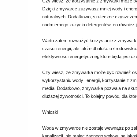
Czy wiesz, że korzystanie z zmywarki może by
Dzięki zmywarce zużywasz mniej wody i energi
naturalnych. Dodatkowo, skuteczne czyszczen
nadmiernego zużycia detergentów, co również j
Warto zatem rozważyć korzystanie z zmywarki, j
czasu i energii, ale także dbałość o środowisk
efektywności energetycznej, które będą jeszcze
Czy wiesz, że zmywarka może być również osz
wykorzystaniu wody i energii, korzystanie z 
media. Dodatkowo, zmywarka pozwala na skute
dłuższej żywotności. To kolejny powód, dla któ
Wnioski
Woda w zmywarce nie zostaje wewnątrz po zak
kanalizacji, nie mając żadnego wpływu na jako