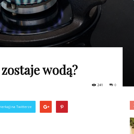
zostaje wodą?
241
0
ierkaj) na Twitterze