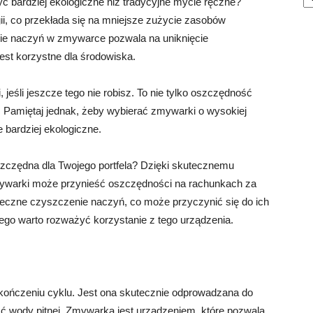
ć bardziej ekologiczne niż tradycyjne mycie ręczne?
i, co przekłada się na mniejsze zużycie zasobów
ie naczyń w zmywarce pozwala na uniknięcie
est korzystne dla środowiska.
eśli jeszcze tego nie robisz. To nie tylko oszczędność
o. Pamiętaj jednak, żeby wybierać zmywarki o wysokiej
 bardziej ekologiczne.
czędna dla Twojego portfela? Dzięki skutecznemu
zmywarki może przynieść oszczędności na rachunkach za
czne czyszczenie naczyń, co może przyczynić się do ich
rego warto rozważyć korzystanie z tego urządzenia.
ończeniu cyklu. Jest ona skutecznie odprowadzana do
ść wody pitnej. Zmywarka jest urządzeniem, które pozwala