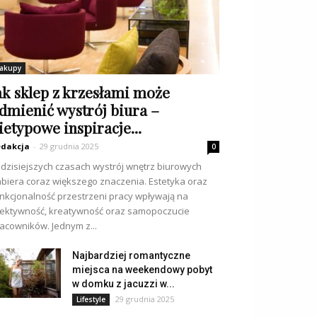
akupy
ak sklep z krzesłami może
dmienić wystrój biura –
ietypowe inspiracje...
dakcja
-
29 grudnia 2025
0
dzisiejszych czasach wystrój wnętrz biurowych
biera coraz większego znaczenia. Estetyka oraz
nkcjonalność przestrzeni pracy wpływają na
ektywność, kreatywność oraz samopoczucie
acowników. Jednym z...
Najbardziej romantyczne
miejsca na weekendowy pobyt
w domku z jacuzzi w...
29 grudnia 2025
Lifestyle