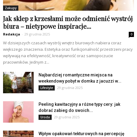
Zakupy
Jak sklep z krzesłami może odmienić wystrój
biura – nietypowe inspiracje...
Redakcja
-
29 grudnia 2025
0
W dzisiejszych czasach wystrój wnętrz biurowych nabiera coraz
większego znaczenia. Estetyka oraz funkcjonalność przestrzeni pracy
wpływają na efektywność, kreatywność oraz samopoczucie
pracowników. Jednym z...
Najbardziej romantyczne miejsca na
weekendowy pobyt w domku z jacuzzi w...
29 grudnia 2025
Lifestyle
Peeling kawitacyjny a różne typy cery: jak
dobrać zabieg do swoich...
29 grudnia 2025
Uroda
Wpływ opakowań tekturowych na percepcję