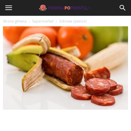
PowoliPoProstu.pl
Strona główna
Supermarket
Zdrowa żywność