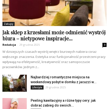
Zakupy
Jak sklep z krzesłami może odmienić wystrój
biura – nietypowe inspiracje...
Redakcja
-
29 grudnia 2025
0
W dzisiejszych czasach wystrój wnętrz biurowych nabiera coraz
większego znaczenia. Estetyka oraz funkcjonalność przestrzeni pracy
wpływają na efektywność, kreatywność oraz samopoczucie
pracowników. Jednym z...
Najbardziej romantyczne miejsca na
weekendowy pobyt w domku z jacuzzi w...
29 grudnia 2025
Lifestyle
Peeling kawitacyjny a różne typy cery: jak
dobrać zabieg do swoich...