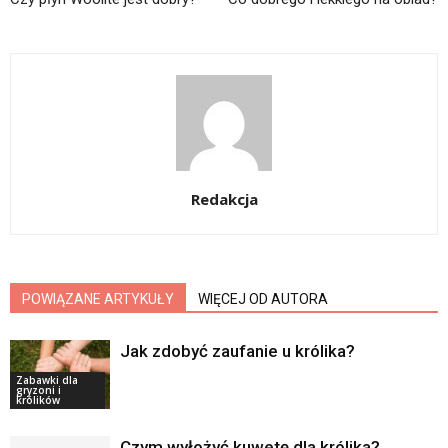
Redakcja
POWIĄZANE ARTYKUŁY
WIĘCEJ OD AUTORA
Jak zdobyć zaufanie u królika?
Zabawki dla
gryzoni i
królików
Czym wyłożyć kuwetę dla królika?