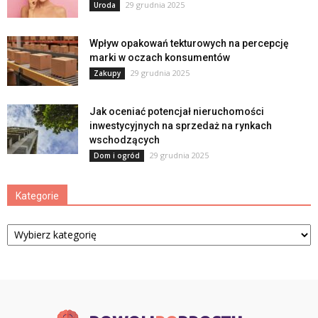
29 grudnia 2025
Uroda
Wpływ opakowań tekturowych na percepcję
marki w oczach konsumentów
29 grudnia 2025
Zakupy
Jak oceniać potencjał nieruchomości
inwestycyjnych na sprzedaż na rynkach
wschodzących
29 grudnia 2025
Dom i ogród
Kategorie
Kategorie