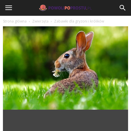
PowoliPoProstu.pl
Strona główna
Zwierzęta
Zabawki dla gryzoni i królików