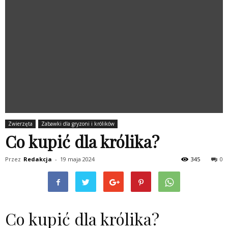
Zwierzęta
Zabawki dla gryzoni i królików
Co kupić dla królika?
Przez
Redakcja
-
19 maja 2024
345
0
Co kupić dla królika?