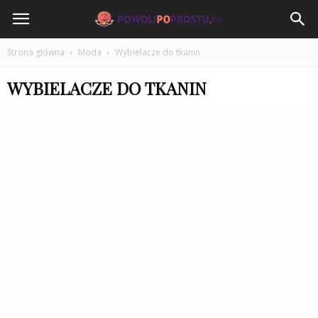
PowoliPoProstu.pl
Strona główna
Moda
Wybielacze do tkanin
WYBIELACZE DO TKANIN