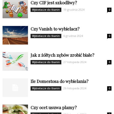
Czy CIF jest szkodliwy?
19 grudnia 2024
Wybielacze do tkanin
0
Czy Vanish to wybielacz?
6 grudnia 2024
Wybielacze do tkanin
0
Jak z żółtych zębów zrobić białe?
27 listopada 2024
Wybielacze do tkanin
0
Ile Domestosa do wybielania?
26 listopada 2024
Wybielacze do tkanin
0
Czy ocet usuwa plamy?