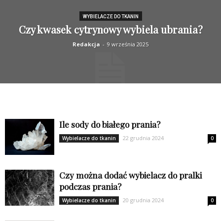
WYBIELACZE DO TKANIN
Czy kwasek cytrynowy wybiela ubrania?
Redakcja
-
9 września 2025
Ile sody do białego prania?
22 grudnia 2024
Wybielacze do tkanin
0
Czy można dodać wybielacz do pralki
podczas prania?
20 grudnia 2024
Wybielacze do tkanin
0