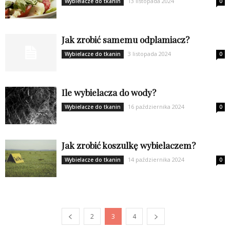
13 listopada 2024
Wybielacze do tkanin
0
Jak zrobić samemu odplamiacz?
3 listopada 2024
Wybielacze do tkanin
0
Ile wybielacza do wody?
16 października 2024
Wybielacze do tkanin
0
Jak zrobić koszulkę wybielaczem?
14 października 2024
Wybielacze do tkanin
0
2
3
4