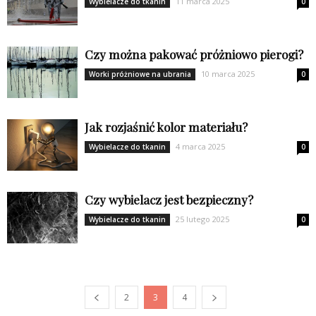
11 marca 2025
Wybielacze do tkanin
0
Czy można pakować próżniowo pierogi?
10 marca 2025
Worki próżniowe na ubrania
0
Jak rozjaśnić kolor materiału?
4 marca 2025
Wybielacze do tkanin
0
Czy wybielacz jest bezpieczny?
25 lutego 2025
Wybielacze do tkanin
0
2
3
4