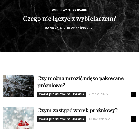
WYBIELACZE DO TKANIN
Czego nie łączyć z wybielaczem?
Redakcja
-
10 września 2025
Czy można mrozić mięso pakowane
próżniowo?
7 maja 2025
Worki próżniowe na ubrania
0
Czym zastąpić worek próżniowy?
13 kwietnia 2025
Worki próżniowe na ubrania
0