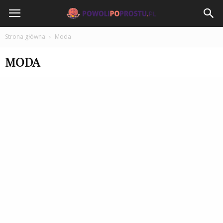
PowoliPoProstu.pl
Strona główna
Moda
MODA