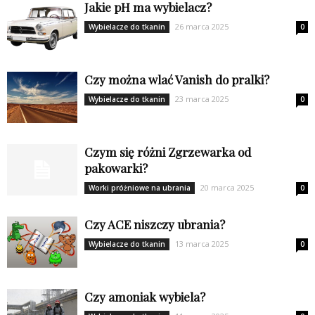
Jakie pH ma wybielacz?
26 marca 2025
Wybielacze do tkanin
0
Czy można wlać Vanish do pralki?
23 marca 2025
Wybielacze do tkanin
0
Czym się różni Zgrzewarka od
pakowarki?
20 marca 2025
Worki próżniowe na ubrania
0
Czy ACE niszczy ubrania?
13 marca 2025
Wybielacze do tkanin
0
Czy amoniak wybiela?