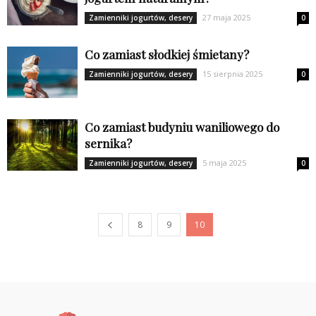
27 maja 2025
Zamienniki jogurtów, desery
0
Co zamiast słodkiej śmietany?
15 sierpnia 2025
Zamienniki jogurtów, desery
0
Co zamiast budyniu waniliowego do
sernika?
5 maja 2025
Zamienniki jogurtów, desery
0
8
9
10