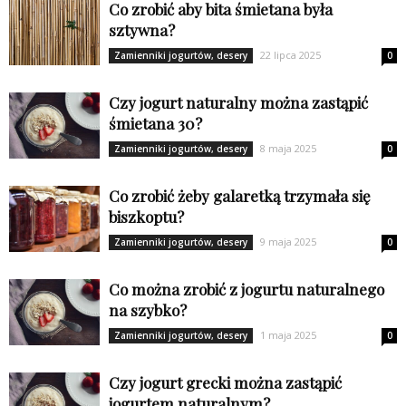
Co zrobić aby bita śmietana była
sztywna?
22 lipca 2025
Zamienniki jogurtów, desery
0
Czy jogurt naturalny można zastąpić
śmietana 30?
8 maja 2025
Zamienniki jogurtów, desery
0
Co zrobić żeby galaretką trzymała się
biszkoptu?
9 maja 2025
Zamienniki jogurtów, desery
0
Co można zrobić z jogurtu naturalnego
na szybko?
1 maja 2025
Zamienniki jogurtów, desery
0
Czy jogurt grecki można zastąpić
jogurtem naturalnym?