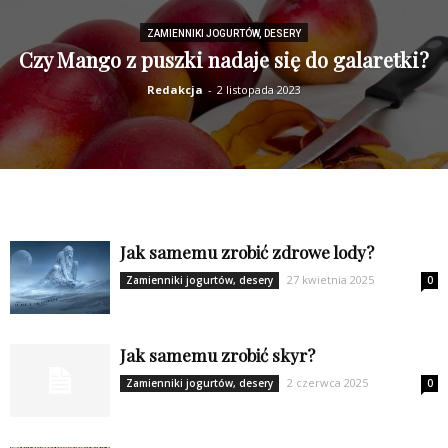
ZAMIENNIKI JOGURTÓW, DESERY
Czy Mango z puszki nadaje się do galaretki?
Redakcja
-
2 listopada 2023
Jak samemu zrobić zdrowe lody?
27 kwietnia 2025
Zamienniki jogurtów, desery
0
Jak samemu zrobić skyr?
2 czerwca 2025
Zamienniki jogurtów, desery
0