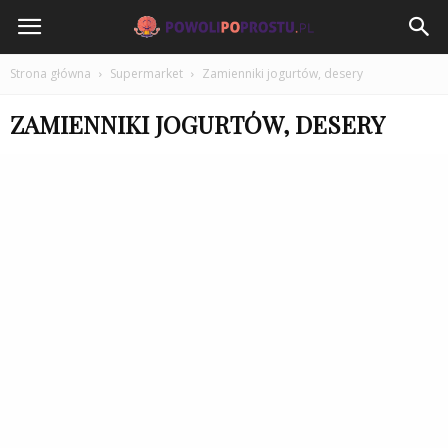
PowoliPoProstu.pl
Strona główna
Supermarket
Zamienniki jogurtów, desery
ZAMIENNIKI JOGURTÓW, DESERY